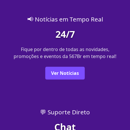
📢 Notícias em Tempo Real
24/7
Fique por dentro de todas as novidades,
promoções e eventos da 567Br em tempo real!
Ver Notícias
💬 Suporte Direto
Chat