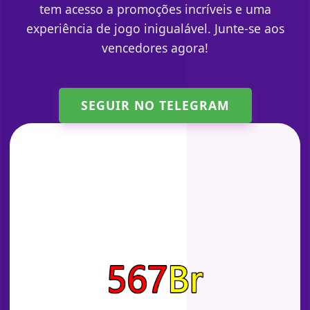
tem acesso a promoções incríveis e uma
experiência de jogo inigualável. Junte-se aos
vencedores agora!
SEGUIR NO TELEGRAM