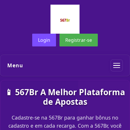
Login
Registrar-se
Menu
📱 567Br A Melhor Plataforma
de Apostas
Cadastre-se na 567Br para ganhar bônus no
cadastro e em cada recarga. Com a 567Br, você