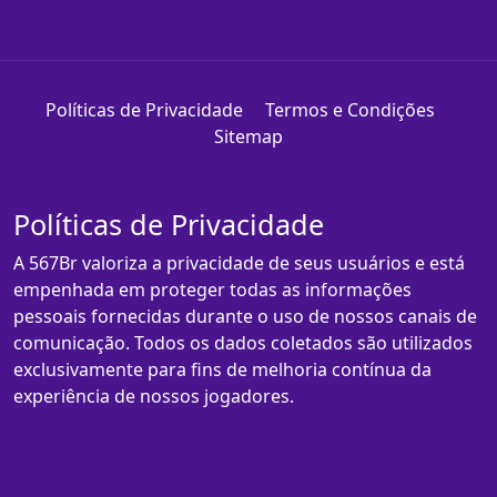
Políticas de Privacidade
Termos e Condições
Sitemap
Políticas de Privacidade
A 567Br valoriza a privacidade de seus usuários e está
empenhada em proteger todas as informações
pessoais fornecidas durante o uso de nossos canais de
comunicação. Todos os dados coletados são utilizados
exclusivamente para fins de melhoria contínua da
experiência de nossos jogadores.