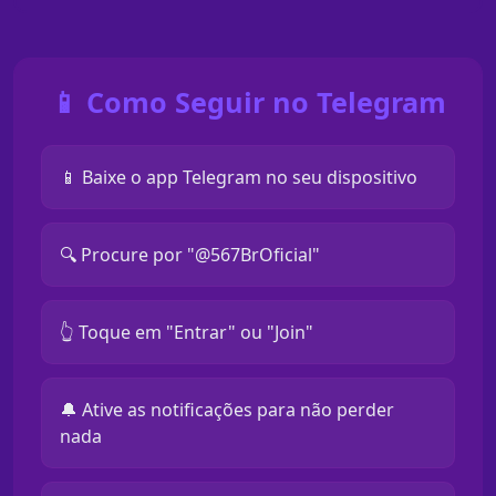
📱 Como Seguir no Telegram
📱 Baixe o app Telegram no seu dispositivo
🔍 Procure por "@567BrOficial"
👆 Toque em "Entrar" ou "Join"
🔔 Ative as notificações para não perder
nada