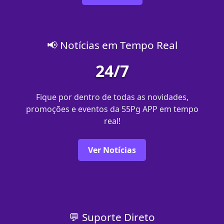
📢 Notícias em Tempo Real
24/7
Fique por dentro de todas as novidades,
promoções e eventos da 55Pg APP em tempo
real!
Ver Notícias
💬 Suporte Direto