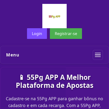
Login
Registrar-se
Menu
📱 55Pg APP A Melhor
Plataforma de Apostas
Cadastre-se na 55Pg APP para ganhar bônus no
cadastro e em cada recarga. Com a 55Pg APP,