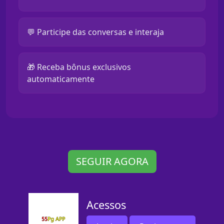
💬 Participe das conversas e interaja
🎁 Receba bônus exclusivos
automaticamente
SEGUIR AGORA
Acessos