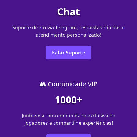
Chat
Suporte direto via Telegram, respostas rápidas e
atendimento personalizado!
Falar Suporte
👥 Comunidade VIP
1000+
Junte-se a uma comunidade exclusiva de
jogadores e compartilhe experiências!