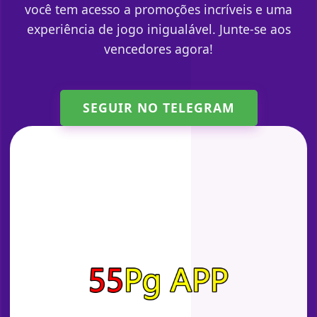
você tem acesso a promoções incríveis e uma
experiência de jogo inigualável. Junte-se aos
vencedores agora!
SEGUIR NO TELEGRAM