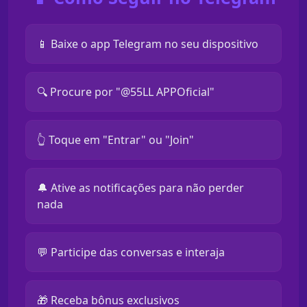
📱 Baixe o app Telegram no seu dispositivo
🔍 Procure por "@55LL APPOficial"
👆 Toque em "Entrar" ou "Join"
🔔 Ative as notificações para não perder
nada
💬 Participe das conversas e interaja
🎁 Receba bônus exclusivos