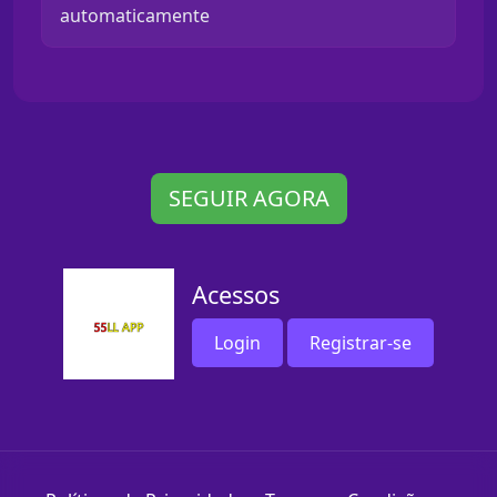
automaticamente
SEGUIR AGORA
Acessos
Login
Registrar-se