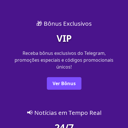
🎁 Bônus Exclusivos
VIP
Receba bônus exclusivos do Telegram,
promoções especiais e códigos promocionais
únicos!
Ver Bônus
📢 Notícias em Tempo Real
24/7