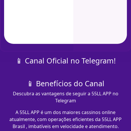
📱 Canal Oficial no Telegram!
📱 Benefícios do Canal
Descubra as vantagens de seguir a 55LL APP no
Telegram
A 55LL APP é um dos maiores cassinos online
atualmente, com operações eficientes da 55LL APP
Brasil , imbatíveis em velocidade e atendimento.