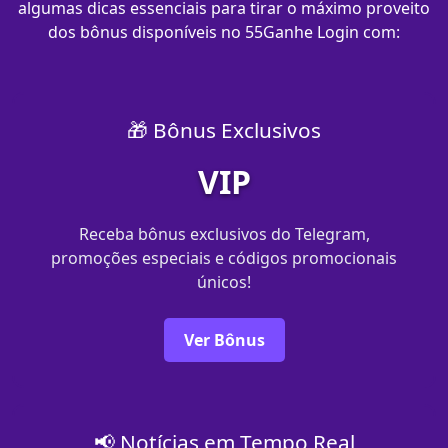
algumas dicas essenciais para tirar o máximo proveito
dos bônus disponíveis no 55Ganhe Login com​:
🎁 Bônus Exclusivos
VIP
Receba bônus exclusivos do Telegram,
promoções especiais e códigos promocionais
únicos!
Ver Bônus
📢 Notícias em Tempo Real