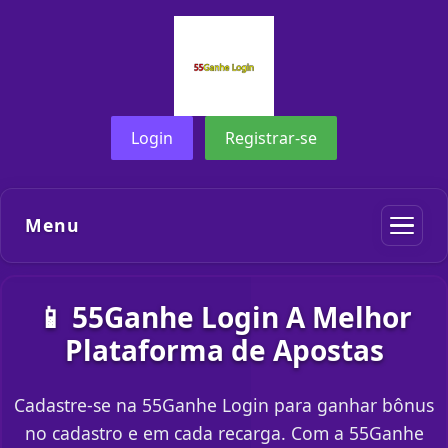
Login
Registrar-se
Menu
📱 55Ganhe Login A Melhor
Plataforma de Apostas
Cadastre-se na 55Ganhe Login para ganhar bônus
no cadastro e em cada recarga. Com a 55Ganhe