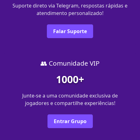
Suporte direto via Telegram, respostas rápidas e
atendimento personalizado!
Falar Suporte
👥 Comunidade VIP
1000+
Junte-se a uma comunidade exclusiva de
jogadores e compartilhe experiências!
Entrar Grupo