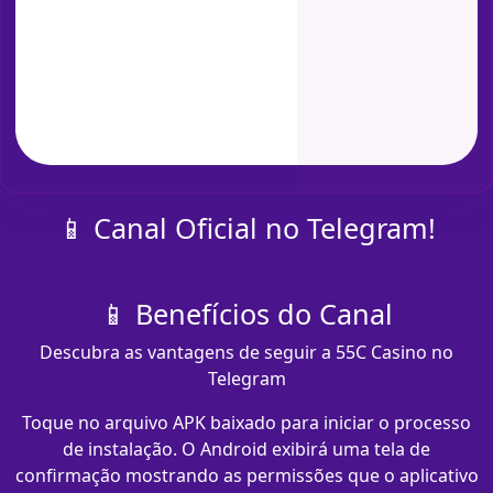
📱 Canal Oficial no Telegram!
📱 Benefícios do Canal
Descubra as vantagens de seguir a 55C Casino no
Telegram
Toque no arquivo APK baixado para iniciar o processo
de instalação. O Android exibirá uma tela de
confirmação mostrando as permissões que o aplicativo