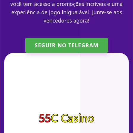
você tem acesso a promoções incríveis e uma
experiência de jogo inigualável. Junte-se aos
vencedores agora!
SEGUIR NO TELEGRAM