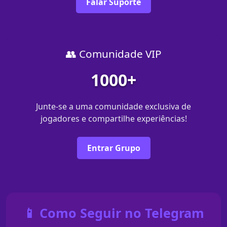
Falar Suporte
👥 Comunidade VIP
1000+
Junte-se a uma comunidade exclusiva de
jogadores e compartilhe experiências!
Entrar Grupo
📱 Como Seguir no Telegram