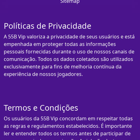
Sitemap
Políticas de Privacidade
A 55B Vip valoriza a privacidade de seus usuários e está
empenhada em proteger todas as informações
pessoais fornecidas durante o uso de nossos canais de
comunicação. Todos os dados coletados são utilizados
exclusivamente para fins de melhoria contínua da
experiência de nossos jogadores.
Termos e Condições
Os usuários da 55B Vip concordam em respeitar todas
as regras e regulamentos estabelecidos. É importante
ler e entender todos os termos antes de participar de