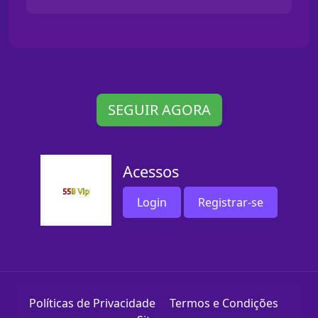
SEGUIR AGORA
Acessos
Login
Registrar-se
Políticas de Privacidade
Termos e Condições