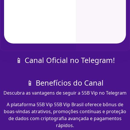
📱 Canal Oficial no Telegram!
📱 Benefícios do Canal
Descubra as vantagens de seguir a 55B Vip no Telegram
A plataforma 55B Vip 55B Vip Brasil oferece bônus de
boas-vindas atrativos, promoções contínuas e proteção
de dados com criptografia avançada e pagamentos
rápidos.