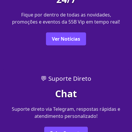
Fique por dentro de todas as novidades,
promoções e eventos da 55B Vip em tempo real!
Ver Notícias
💬 Suporte Direto
Chat
Suporte direto via Telegram, respostas rápidas e
atendimento personalizado!