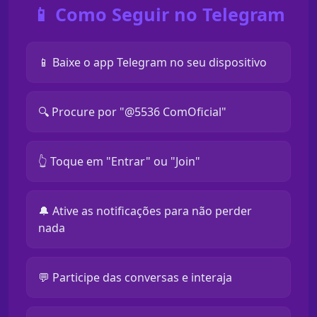
📱 Como Seguir no Telegram
📱 Baixe o app Telegram no seu dispositivo
🔍 Procure por "@5536 ComOficial"
👆 Toque em "Entrar" ou "Join"
🔔 Ative as notificações para não perder
nada
💬 Participe das conversas e interaja