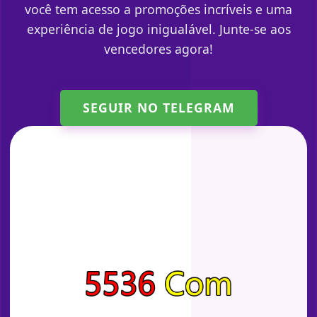
você tem acesso a promoções incríveis e uma
experiência de jogo inigualável. Junte-se aos
vencedores agora!
SEGUIR NO TELEGRAM