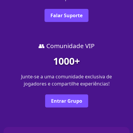
Falar Suporte
👥 Comunidade VIP
1000+
Junte-se a uma comunidade exclusiva de
jogadores e compartilhe experiências!
Entrar Grupo