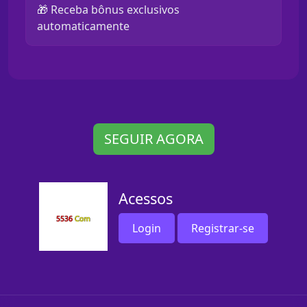
🎁 Receba bônus exclusivos
automaticamente
SEGUIR AGORA
Acessos
Login
Registrar-se