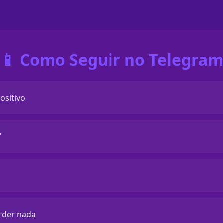
📱 Como Seguir no Telegram
ositivo
"
erder nada