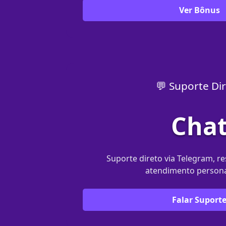
Ver Bônus
💬 Suporte Di
Cha
Suporte direto via Telegram, r
atendimento persona
Falar Suport