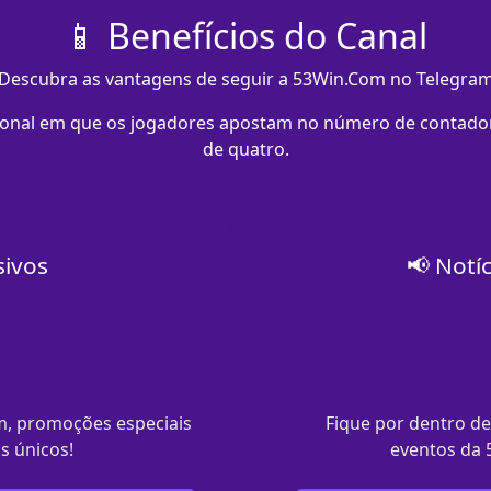
📱 Benefícios do Canal
Descubra as vantagens de seguir a 53Win.Com no Telegra
cional em que os jogadores apostam no número de contador
de quatro.
sivos
📢 Notí
m, promoções especiais
Fique por dentro d
s únicos!
eventos da 