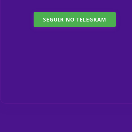
SEGUIR NO TELEGRAM