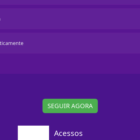
a
aticamente
SEGUIR AGORA
Acessos