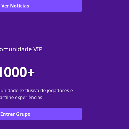
Ver Notícias
Comunidade VIP
1000+
unidade exclusiva de jogadores e
rtilhe experiências!
Entrar Grupo