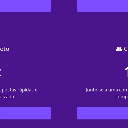
reto
👥 
t
espostas rápidas e
Junte-se a uma com
lizado!
compa
e