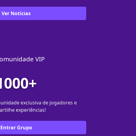
Ver Notícias
Comunidade VIP
1000+
unidade exclusiva de jogadores e
rtilhe experiências!
Entrar Grupo