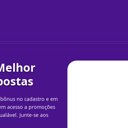
Melhor
postas
 bônus no cadastro e em
tem acesso a promoções
ualável. Junte-se aos