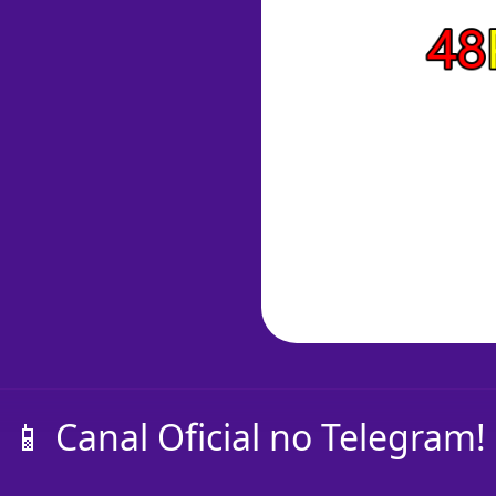
📱 Canal Oficial no Telegram!