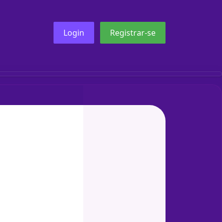
Login
Registrar-se