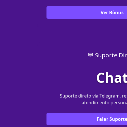
Ver Bônus
💬 Suporte Di
Cha
Suporte direto via Telegram, r
atendimento persona
Falar Suport