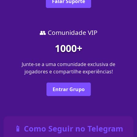
Falar Suporte
👥 Comunidade VIP
1000+
Junte-se a uma comunidade exclusiva de
jogadores e compartilhe experiências!
Entrar Grupo
📱 Como Seguir no Telegram