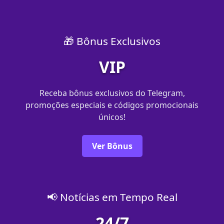
🎁 Bônus Exclusivos
VIP
Receba bônus exclusivos do Telegram,
promoções especiais e códigos promocionais
únicos!
Ver Bônus
📢 Notícias em Tempo Real
24/7