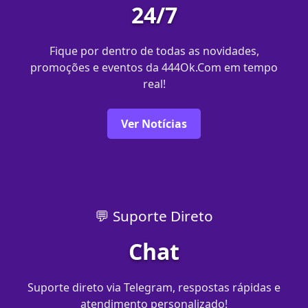
24/7
Fique por dentro de todas as novidades,
promoções e eventos da 444Ok.Com em tempo
real!
Ver Notícias
💬 Suporte Direto
Chat
Suporte direto via Telegram, respostas rápidas e
atendimento personalizado!