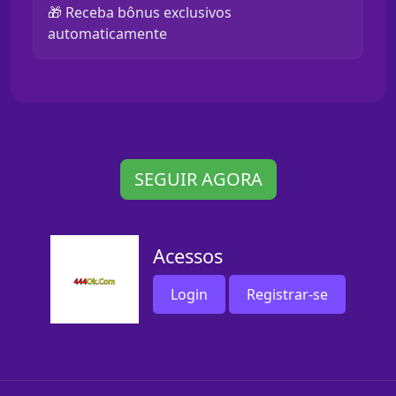
🎁 Receba bônus exclusivos
automaticamente
SEGUIR AGORA
Acessos
Login
Registrar-se