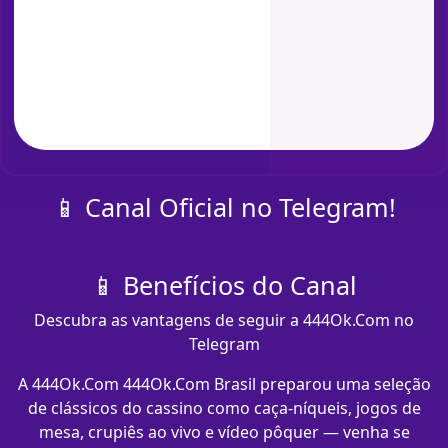
📱 Canal Oficial no Telegram!
📱 Benefícios do Canal
Descubra as vantagens de seguir a 444Ok.Com no
Telegram
A 444Ok.Com 444Ok.Com Brasil preparou uma seleção
de clássicos do cassino como caça-níqueis, jogos de
mesa, crupiês ao vivo e vídeo pôquer — venha se