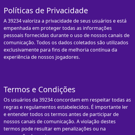
Políticas de Privacidade
A 39234 valoriza a privacidade de seus usuários e está
empenhada em proteger todas as informações
pessoais fornecidas durante o uso de nossos canais de
comunicação. Todos os dados coletados são utilizados
exclusivamente para fins de melhoria contínua da
experiência de nossos jogadores.
Termos e Condições
Os usuários da 39234 concordam em respeitar todas as
regras e regulamentos estabelecidos. É importante ler
e entender todos os termos antes de participar de
nossos canais de comunicação. A violação destes
termos pode resultar em penalizações ou na