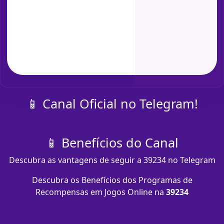
📱 Canal Oficial no Telegram!
📱 Benefícios do Canal
Descubra as vantagens de seguir a 39234 no Telegram
Descubra os Benefícios dos Programas de
Recompensas em Jogos Online na
39234