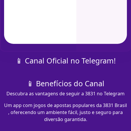
📱 Canal Oficial no Telegram!
📱 Benefícios do Canal
Descubra as vantagens de seguir a 3831 no Telegram
Um app com jogos de apostas populares da 3831 Brasil
, oferecendo um ambiente fácil, justo e seguro para
diversão garantida.