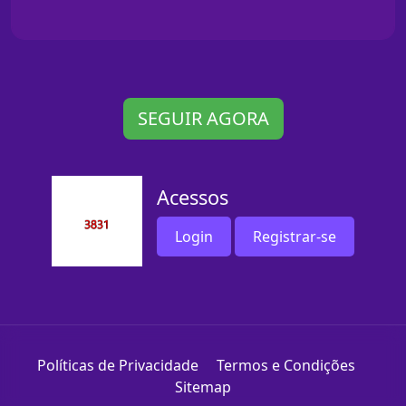
SEGUIR AGORA
Acessos
Login
Registrar-se
Políticas de Privacidade
Termos e Condições
Sitemap