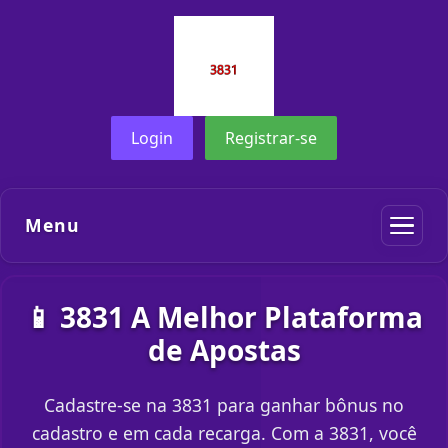
Login
Registrar-se
Menu
📱 3831 A Melhor Plataforma
de Apostas
Cadastre-se na 3831 para ganhar bônus no
cadastro e em cada recarga. Com a 3831, você