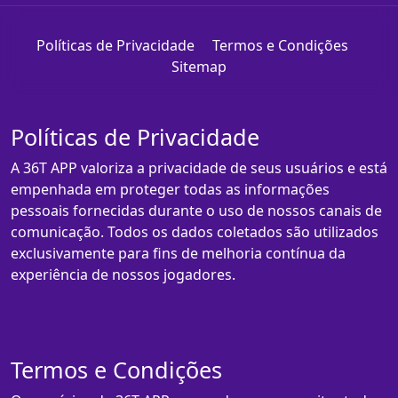
Políticas de Privacidade
Termos e Condições
Sitemap
Políticas de Privacidade
A 36T APP valoriza a privacidade de seus usuários e está
empenhada em proteger todas as informações
pessoais fornecidas durante o uso de nossos canais de
comunicação. Todos os dados coletados são utilizados
exclusivamente para fins de melhoria contínua da
experiência de nossos jogadores.
Termos e Condições