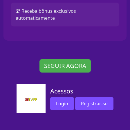
🎁 Receba bônus exclusivos
automaticamente
SEGUIR AGORA
Acessos
Login
Registrar-se