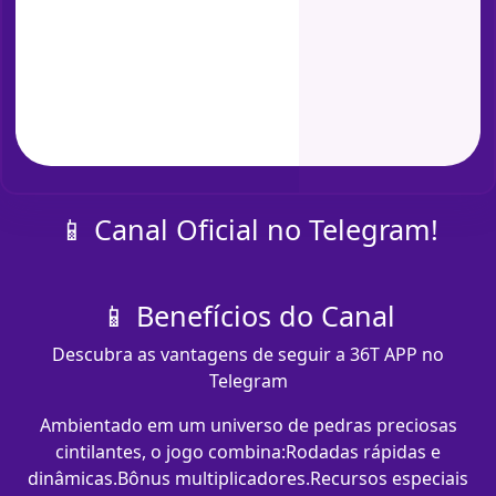
📱 Canal Oficial no Telegram!
📱 Benefícios do Canal
Descubra as vantagens de seguir a 36T APP no
Telegram
Ambientado em um universo de pedras preciosas
cintilantes, o jogo combina:Rodadas rápidas e
dinâmicas.Bônus multiplicadores.Recursos especiais