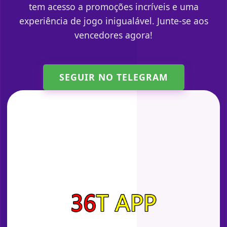
tem acesso a promoções incríveis e uma
experiência de jogo inigualável. Junte-se aos
vencedores agora!
SEGUIR NO TELEGRAM