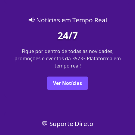
📢 Notícias em Tempo Real
24/7
Fique por dentro de todas as novidades,
promoções e eventos da 35733 Plataforma em
tempo real!
Ver Notícias
💬 Suporte Direto