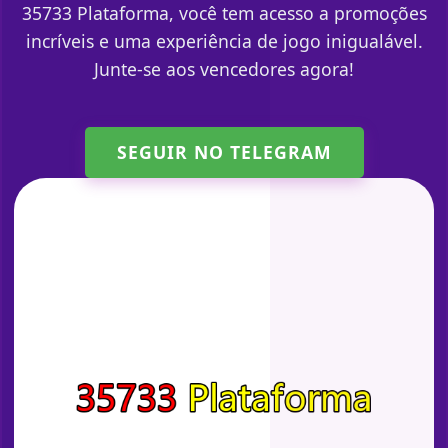
35733 Plataforma, você tem acesso a promoções
incríveis e uma experiência de jogo inigualável.
Junte-se aos vencedores agora!
SEGUIR NO TELEGRAM