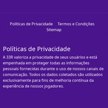
Políticas de Privacidade
Termos e Condições
Sitemap
Políticas de Privacidade
A 33R valoriza a privacidade de seus usuários e está
empenhada em proteger todas as informações
pessoais fornecidas durante o uso de nossos canais de
comunicação. Todos os dados coletados são utilizados
exclusivamente para fins de melhoria contínua da
experiência de nossos jogadores.