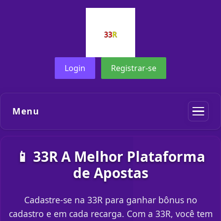
Login
Registrar-se
Menu
📱 33R A Melhor Plataforma
de Apostas
Cadastre-se na 33R para ganhar bônus no
cadastro e em cada recarga. Com a 33R, você tem