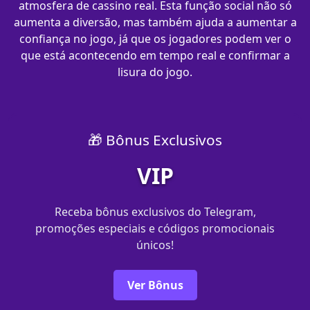
atmosfera de cassino real. Esta função social não só
aumenta a diversão, mas também ajuda a aumentar a
confiança no jogo, já que os jogadores podem ver o
que está acontecendo em tempo real e confirmar a
lisura do jogo.
🎁 Bônus Exclusivos
VIP
Receba bônus exclusivos do Telegram,
promoções especiais e códigos promocionais
únicos!
Ver Bônus