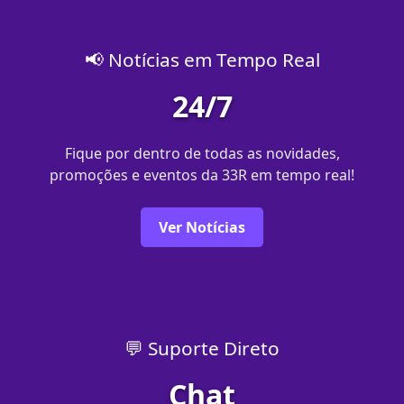
📢 Notícias em Tempo Real
24/7
Fique por dentro de todas as novidades,
promoções e eventos da 33R em tempo real!
Ver Notícias
💬 Suporte Direto
Chat