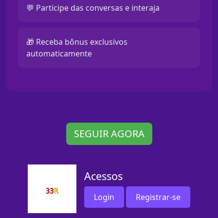
💬 Participe das conversas e interaja
🎁 Receba bônus exclusivos
automaticamente
SEGUIR AGORA
Acessos
Login
Registrar-se