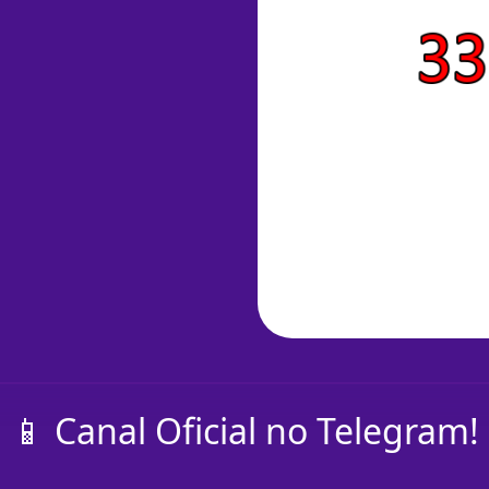
📱 Canal Oficial no Telegram!