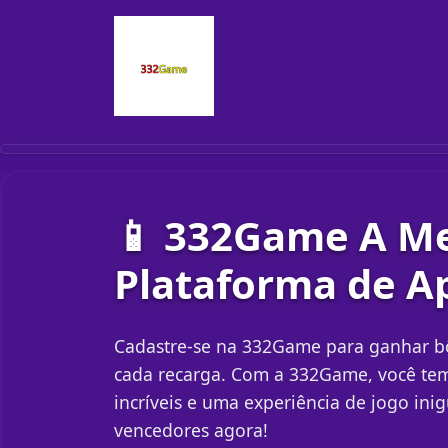
📱 332Game A M
Plataforma de A
Cadastre-se na 332Game para ganhar b
cada recarga. Com a 332Game, você te
incríveis e uma experiência de jogo inig
vencedores agora!