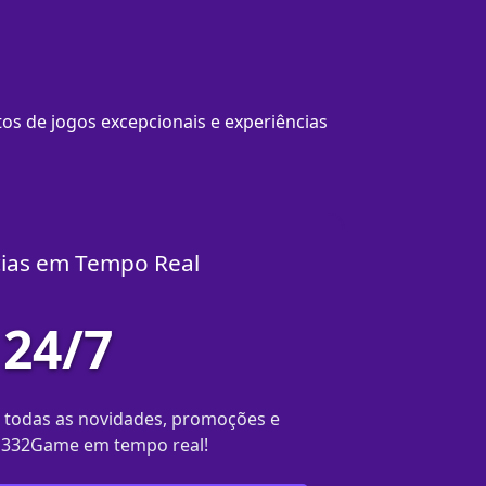
os de jogos excepcionais e experiências
cias em Tempo Real
24/7
e todas as novidades, promoções e
 332Game em tempo real!