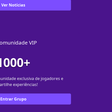
Ver Notícias
Comunidade VIP
1000+
unidade exclusiva de jogadores e
rtilhe experiências!
Entrar Grupo