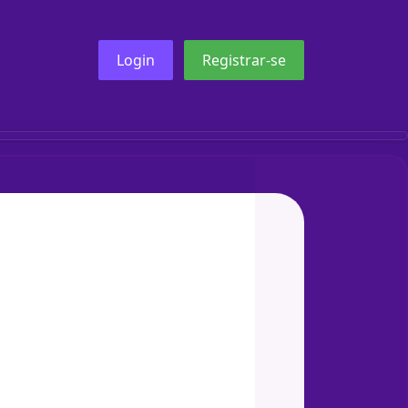
Login
Registrar-se