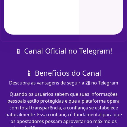
📱 Canal Oficial no Telegram!
📱 Benefícios do Canal
Descubra as vantagens de seguir a 2JJ no Telegram
Quando os usuários sabem que suas informações
pessoais estão protegidas e que a plataforma opera
com total transparência, a confiança se estabelece
naturalmente. Essa confiança é fundamental para que
os apostadores possam aproveitar ao máximo os