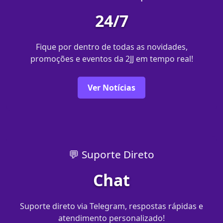
24/7
Fique por dentro de todas as novidades,
promoções e eventos da 2JJ em tempo real!
Ver Notícias
💬 Suporte Direto
Chat
Suporte direto via Telegram, respostas rápidas e
atendimento personalizado!