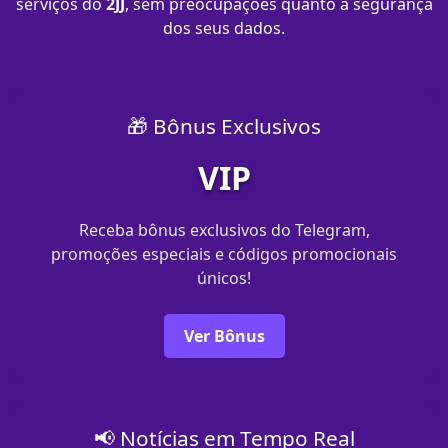
serviços do
2JJ
, sem preocupações quanto à segurança
dos seus dados.
🎁 Bônus Exclusivos
VIP
Receba bônus exclusivos do Telegram,
promoções especiais e códigos promocionais
únicos!
Ver Bônus
📢 Notícias em Tempo Real