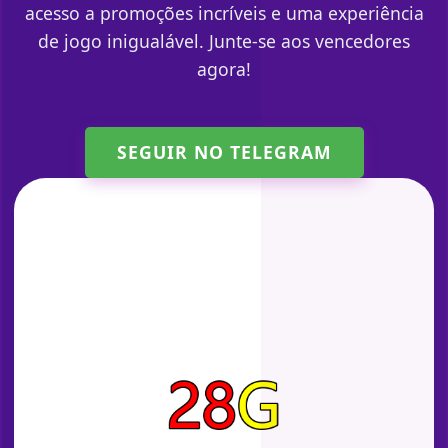
acesso a promoções incríveis e uma experiência
de jogo inigualável. Junte-se aos vencedores
agora!
SEGUIR NO TELEGRAM