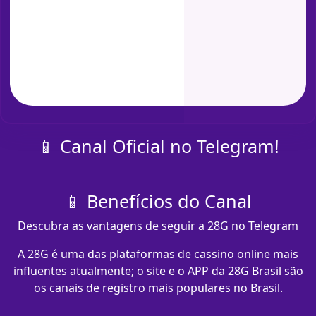
📱 Canal Oficial no Telegram!
📱 Benefícios do Canal
Descubra as vantagens de seguir a 28G no Telegram
A 28G é uma das plataformas de cassino online mais
influentes atualmente; o site e o APP da 28G Brasil são
os canais de registro mais populares no Brasil.