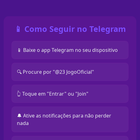
📱 Como Seguir no Telegram
📱 Baixe o app Telegram no seu dispositivo
🔍 Procure por "@23 JogoOficial"
👆 Toque em "Entrar" ou "Join"
🔔 Ative as notificações para não perder
nada