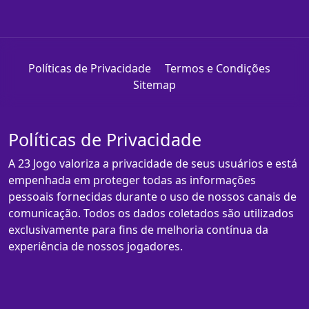
Políticas de Privacidade
Termos e Condições
Sitemap
Políticas de Privacidade
A 23 Jogo valoriza a privacidade de seus usuários e está
empenhada em proteger todas as informações
pessoais fornecidas durante o uso de nossos canais de
comunicação. Todos os dados coletados são utilizados
exclusivamente para fins de melhoria contínua da
experiência de nossos jogadores.