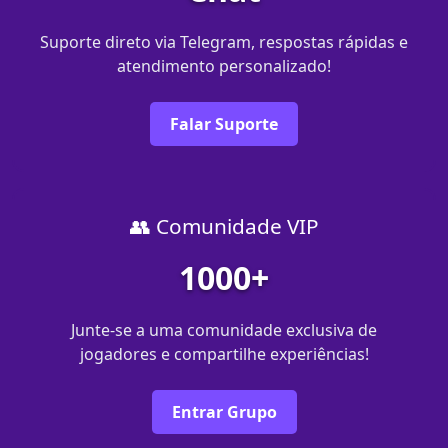
Suporte direto via Telegram, respostas rápidas e
atendimento personalizado!
Falar Suporte
👥 Comunidade VIP
1000+
Junte-se a uma comunidade exclusiva de
jogadores e compartilhe experiências!
Entrar Grupo