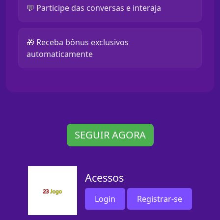
💬 Participe das conversas e interaja
🎁 Receba bônus exclusivos
automaticamente
SEGUIR AGORA
Acessos
Login
Registrar-se