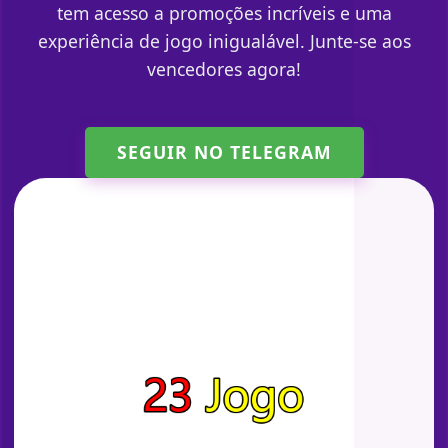
tem acesso a promoções incríveis e uma
experiência de jogo inigualável. Junte-se aos
vencedores agora!
SEGUIR NO TELEGRAM