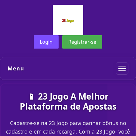
Login
Registrar-se
Menu
📱 23 Jogo A Melhor
Plataforma de Apostas
Cadastre-se na 23 Jogo para ganhar bônus no
cadastro e em cada recarga. Com a 23 Jogo, você