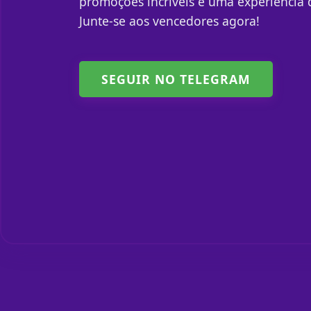
promoções incríveis e uma experiência d
Junte-se aos vencedores agora!
SEGUIR NO TELEGRAM