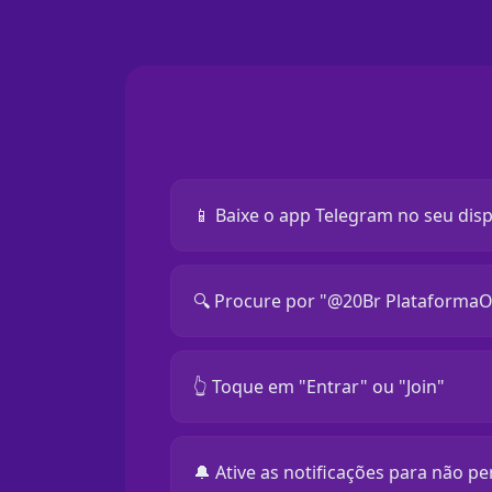
📱 Baixe o app Telegram no seu disp
🔍 Procure por "@20Br PlataformaOf
👆 Toque em "Entrar" ou "Join"
🔔 Ative as notificações para não p