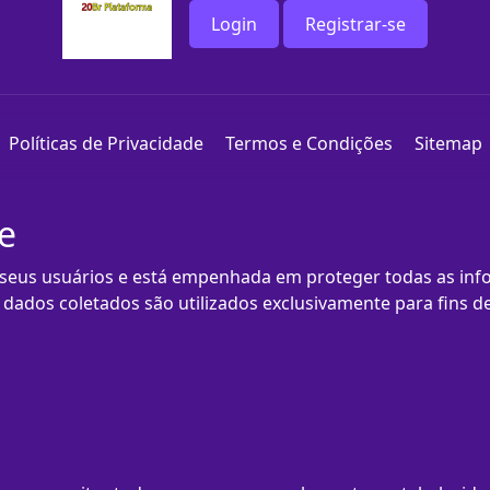
Login
Registrar-se
Políticas de Privacidade
Termos e Condições
Sitemap
de
e seus usuários e está empenhada em proteger todas as in
dados coletados são utilizados exclusivamente para fins d