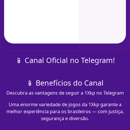
📱 Canal Oficial no Telegram!
📱 Benefícios do Canal
Descubra as vantagens de seguir a 1Xkp no Telegram
Uma enorme variedade de jogos da 1Xkp garante a
melhor experiência para os brasileiros — com justiça,
segurança e diversão.