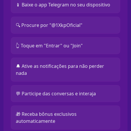
📱 Baixe o app Telegram no seu dispositivo
🔍 Procure por "@1XkpOficial"
👆 Toque em "Entrar" ou "Join"
🔔 Ative as notificações para não perder
nada
💬 Participe das conversas e interaja
🎁 Receba bônus exclusivos
automaticamente