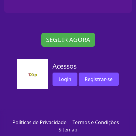
SEGUIR AGORA
Acessos
Login
Registrar-se
Políticas de Privacidade
Termos e Condições
Sitemap