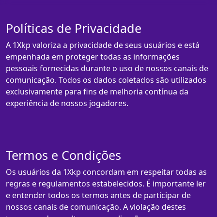
Políticas de Privacidade
A 1Xkp valoriza a privacidade de seus usuários e está
empenhada em proteger todas as informações
pessoais fornecidas durante o uso de nossos canais de
comunicação. Todos os dados coletados são utilizados
exclusivamente para fins de melhoria contínua da
experiência de nossos jogadores.
Termos e Condições
Os usuários da 1Xkp concordam em respeitar todas as
regras e regulamentos estabelecidos. É importante ler
e entender todos os termos antes de participar de
nossos canais de comunicação. A violação destes