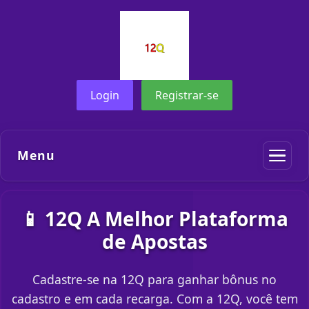
Login
Registrar-se
Menu
📱 12Q A Melhor Plataforma
de Apostas
Cadastre-se na 12Q para ganhar bônus no
cadastro e em cada recarga. Com a 12Q, você tem