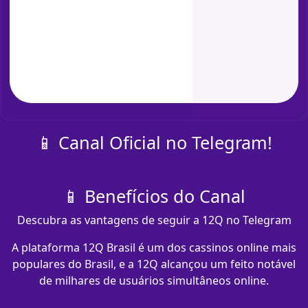
📱 Canal Oficial no Telegram!
📱 Benefícios do Canal
Descubra as vantagens de seguir a 12Q no Telegram
A plataforma 12Q Brasil é um dos cassinos online mais
populares do Brasil, e a 12Q alcançou um feito notável
de milhares de usuários simultâneos online.