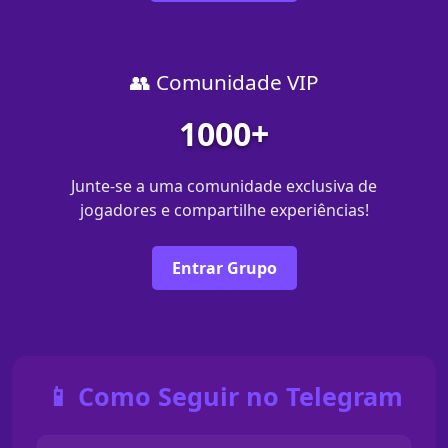
👥 Comunidade VIP
1000+
Junte-se a uma comunidade exclusiva de
jogadores e compartilhe experiências!
Entrar Grupo
📱 Como Seguir no Telegram