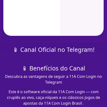
📱 Canal Oficial no Telegram!
📱 Benefícios do Canal
Descubra as vantagens de seguir a 11A Com Login no
Telegram
Este é o software oficial da 11A Com Login — com
crupiês ao vivo, caça-níqueis e os clássicos jogos de
apostas da 11A Com Login Brasil .