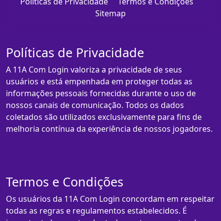
Políticas de Privacidade
Termos e Condições
Sitemap
Políticas de Privacidade
A 11A Com Login valoriza a privacidade de seus
usuários e está empenhada em proteger todas as
informações pessoais fornecidas durante o uso de
nossos canais de comunicação. Todos os dados
coletados são utilizados exclusivamente para fins de
melhoria contínua da experiência de nossos jogadores.
Termos e Condições
Os usuários da 11A Com Login concordam em respeitar
todas as regras e regulamentos estabelecidos. É