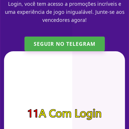
Login, você tem acesso a promoções incríveis e
uma experiência de jogo inigualável. Junte-se aos
vencedores agora!
SEGUIR NO TELEGRAM