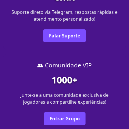
Suporte direto via Telegram, respostas rápidas e
atendimento personalizado!
Falar Suporte
👥 Comunidade VIP
1000+
Junte-se a uma comunidade exclusiva de
jogadores e compartilhe experiências!
Entrar Grupo