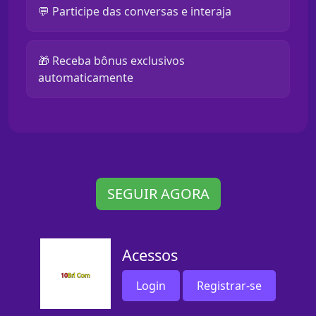
💬 Participe das conversas e interaja
🎁 Receba bônus exclusivos
automaticamente
SEGUIR AGORA
Acessos
Login
Registrar-se