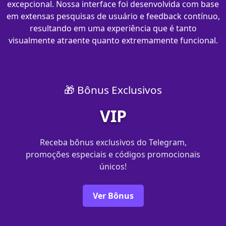
excepcional. Nossa interface foi desenvolvida com base
em extensas pesquisas de usuário e feedback contínuo,
resultando em uma experiência que é tanto
visualmente atraente quanto extremamente funcional.
🎁 Bônus Exclusivos
VIP
Receba bônus exclusivos do Telegram,
promoções especiais e códigos promocionais
únicos!
Ver Bônus